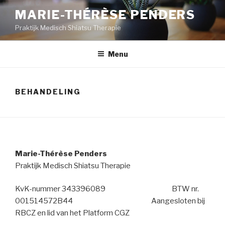
Naar
MARIE-THÉRÈSE PENDERS
de
Praktijk Medisch Shiatsu Therapie
inhoud
springen
Menu
BEHANDELING
Marie-Thérèse Penders
Praktijk Medisch Shiatsu Therapie
KvK-nummer 343396089 BTW nr.
001514572B44 Aangesloten bij
RBCZ en lid van het Platform CGZ